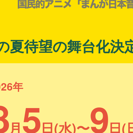
の夏待望の舞台化決
026年
8
5
9
月
日(水)〜
日(