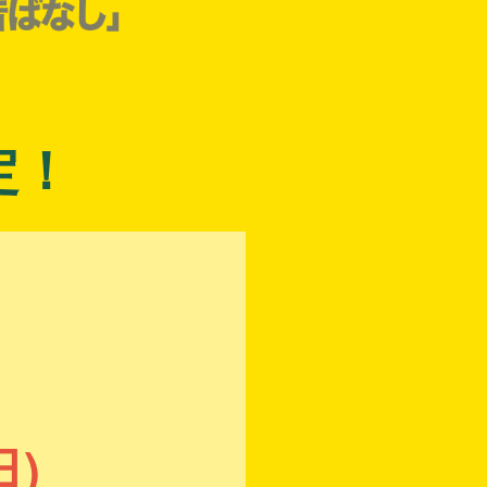
定！
日)